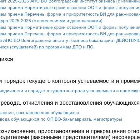
ат 2025-2026 АНО ВО Волгоградский институт бизнеса (с измене
лам приема Нормативные сроки освоения ООП и формы получения
лам приема Перечень, форма и приоритетность ВИ для ранжирова
тура 2025-2026 (с изменениями и дополнениями)
лам приема Нормативные сроки освоения ООП и формы получения
лам приема Перечень, форма и приоритетность ВИ для ранжирова
6 АНО ВО Волгоградский институт бизнеса бакалавриат ДЕЙСТ
хся (слушателей) по программам ДПО и ПО
щихся
и порядок текущего контроля успеваемости и проме
иодичности и порядке текущего контроля успеваемости и промежу
еревода, отчисления и восстановления обучающихся
исления, восстановления обучающихся
евода обучающихся по ОП ВО-бакалавриата, магистратуры
зникновения, приостановления и прекращения отно
родителями (законными представителями) несоверш