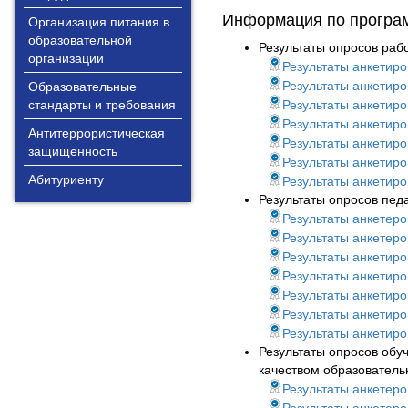
Информация по програ
Организация питания в
образовательной
Результаты опросов раб
организации
Результаты анкетир
Результаты анкетир
Образовательные
стандарты и требования
Результаты анкетир
Результаты анкетир
Антитеррористическая
Результаты анкетир
защищенность
Результаты анкетир
Абитуриенту
Результаты анкетир
Результаты опросов пед
Результаты анкетер
Результаты анкетер
Результаты анкетир
Результаты анкетир
Результаты анкетир
Результаты анкетир
Результаты анкетир
Результаты опросов обу
качеством образователь
Результаты анкетер