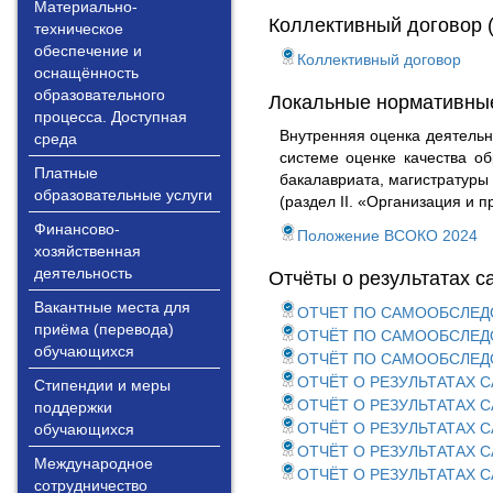
Материально-
Коллективный договор 
техническое
обеспечение и
Коллективный договор
оснащённость
образовательного
Локальные нормативные
процесса. Доступная
Внутренняя оценка деятельн
среда
системе оценке качества о
Платные
бакалавриата, магистратуры 
образовательные услуги
(раздел II. «Организация и 
Финансово-
Положение ВСОКО 2024
хозяйственная
деятельность
Отчёты о результатах 
Вакантные места для
ОТЧЕТ ПО САМООБСЛЕДО
приёма (перевода)
ОТЧЁТ ПО САМООБСЛЕДО
обучающихся
ОТЧЁТ ПО САМООБСЛЕДО
ОТЧЁТ О РЕЗУЛЬТАТАХ 
Стипендии и меры
ОТЧЁТ О РЕЗУЛЬТАТАХ 
поддержки
ОТЧЁТ О РЕЗУЛЬТАТАХ СА
обучающихся
ОТЧЁТ О РЕЗУЛЬТАТАХ 
Международное
ОТЧЁТ О РЕЗУЛЬТАТАХ 
сотрудничество