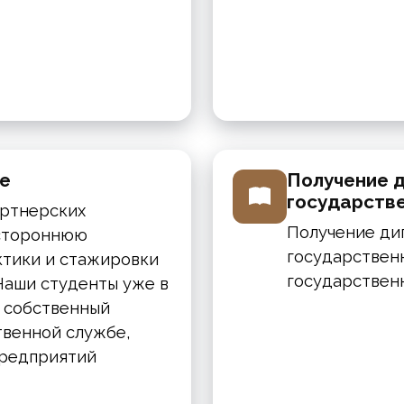
ве
Получение 
государств
артнерских
Получение ди
естороннюю
государственн
ктики и стажировки
государствен
Наши студенты уже в
 собственный
твенной службе,
предприятий