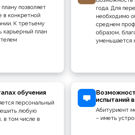
 плану позволяет
года. Для пер
е в конкретной
необходимо о
нии. К третьему
среднем проф
ь карьерный план
образом, бла
ателем
уменьшается н
тапах обучения
Возможност
испытаний 
яется персональный
Абитуриент м
решить любую
– иметь устро
 в том числе в