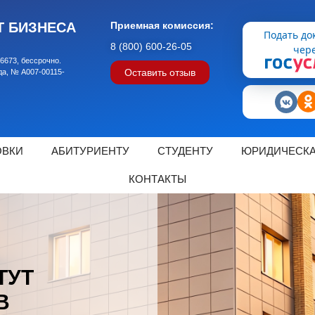
Т БИЗНЕСА
Приемная комиссия:
Подать до
8 (800) 600-26-05
чер
6673, бессрочно.
Оставить отзыв
да, № А007-00115-
ОВКИ
АБИТУРИЕНТУ
СТУДЕНТУ
ЮРИДИЧЕСКА
КОНТАКТЫ
ТУТ
В