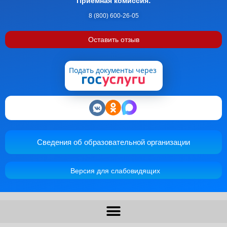
Приемная комиссия:
8 (800) 600-26-05
Оставить отзыв
Подать документы через
Сведения об образовательной организации
Версия для слабовидящих