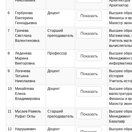
Николаевна
Архитектура
Архитектор
6
Горбунова
Доцент
Высшее обра
Показать
Екатерина
Финансы и кр
Геннадьевна
Магистр экон
7
Грачева
Старший
Высшее обра
Показать
Светлана
преподаватель
Математика; 
Валентиновна
Учитель мате
вычислительн
8
Леденева
Профессор
Высшее обра
Показать
Марина
Менеджмент,
Викторовна
информатика
9
Логачева
Доцент
Высшее обра
Показать
Татьяна
История
Николаевна
Учитель исто
10
Михайлова
Доцент
Высшее обра
Показать
Елена
магистратура
Владимировна
Финансы и кр
Магистр экон
11
Мусаев Рамиль
Старший
Высшее обра
Показать
Руфат Оглы
преподаватель
Менеджмент
Бакалавр
12
Нарушкевич
Доцент
Высшее обра
Показать