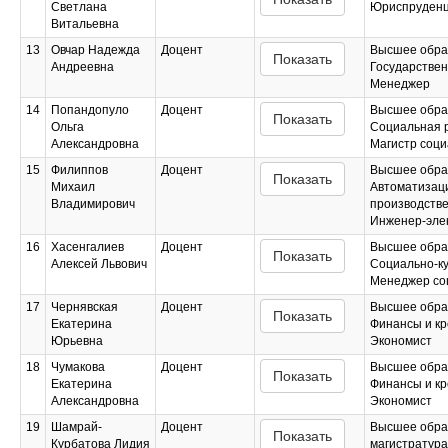
Светлана
Юриспруденц
Витальевна
13
Овчар Надежда
Доцент
Высшее обра
Показать
Андреевна
Государствен
Менеджер
14
Попандопуло
Доцент
Высшее обра
Показать
Ольга
Социальная 
Александровна
Магистр соц
15
Филиппов
Доцент
Высшее обра
Показать
Михаил
Автоматизаци
Владимирович
производстве
Инженер-эле
16
Хасенгалиев
Доцент
Высшее обра
Показать
Алексей Львович
Социально-ку
Менеджер со
17
Чернявская
Доцент
Высшее обра
Показать
Екатерина
Финансы и кр
Юрьевна
Экономист
18
Чумакова
Доцент
Высшее обра
Показать
Екатерина
Финансы и кр
Александровна
Экономист
19
Шамрай-
Доцент
Высшее обра
Показать
Курбатова Лидия
магистратура