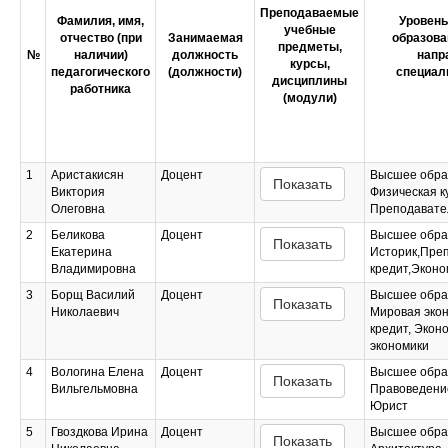
Преподаваемые
Фамилия, имя,
Уровень
учебные
отчество (при
Занимаемая
образова
предметы,
№
наличии)
должность
напр
курсы,
педагогического
(должности)
специаль
дисциплины
работника
(модули)
1
Аристакисян
Доцент
Высшее обра
Показать
Виктория
Физическая к
Олеговна
Преподавател
2
Беликова
Доцент
Высшее обра
Показать
Екатерина
Историк,Пре
Владимировна
кредит,Эконо
3
Борщ Василий
Доцент
Высшее обра
Показать
Николаевич
Мировая экон
кредит, Экон
экономики
4
Вологина Елена
Доцент
Высшее обра
Показать
Вильгельмовна
Правоведени
Юрист
5
Гвоздкова Ирина
Доцент
Высшее обра
Показать