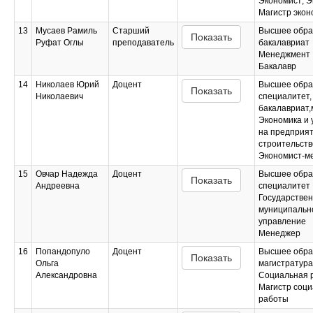
Экономист; Э
Магистр экон
13
Мусаев Рамиль
Старший
Высшее обра
Показать
Руфат Оглы
преподаватель
бакалавриат
Менеджмент
Бакалавр
14
Николаев Юрий
Доцент
Высшее обра
Показать
Николаевич
специалитет,
бакалавриат,
Экономика и 
на предприят
строительств
Экономист-м
15
Овчар Надежда
Доцент
Высшее обра
Показать
Андреевна
специалитет
Государствен
муниципальн
управление
Менеджер
16
Попандопуло
Доцент
Высшее обра
Показать
Ольга
магистратура
Александровна
Социальная 
Магистр соц
работы