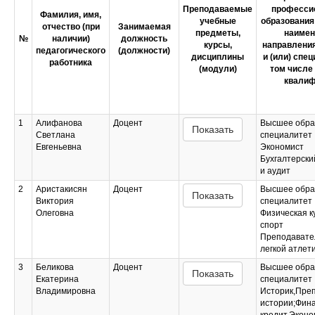
Преподаваемые
професси
Фамилия, имя,
учебные
образования
отчество (при
Занимаемая
предметы,
наимен
№
наличии)
должность
курсы,
направления
педагогического
(должности)
дисциплины
и (или) спец
работника
(модули)
том числе 
квалиф
1
Алифанова
Доцент
Высшее обра
Показать
Светлана
специалитет
Евгеньевна
Экономист
Бухгалтерски
и аудит
2
Аристакисян
Доцент
Высшее обра
Показать
Виктория
специалитет
Олеговна
Физическая к
спорт
Преподавате
легкой атлет
3
Беликова
Доцент
Высшее обра
Показать
Екатерина
специалитет
Владимировна
Историк,Пре
истории;Фин