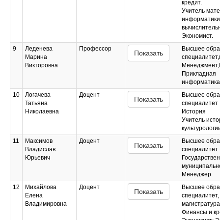
кредит.
Учитель мате
информатики
вычислительн
Экономист.
9
Леденева
Профессор
Высшее обра
Показать
Марина
специалитет,
Викторовна
Менеджмент,
Прикладная
информатика
10
Логачева
Доцент
Высшее обра
Показать
Татьяна
специалитет
Николаевна
История
Учитель исто
культурологи
11
Максимов
Доцент
Высшее обра
Показать
Владислав
специалитет
Юрьевич
Государствен
муниципальн
Менеджер
12
Михайлова
Доцент
Высшее обра
Показать
Елена
специалитет,
Владимировна
магистратура
Финансы и кр