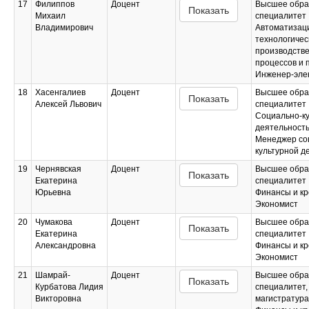
17
Филиппов
Доцент
Высшее обра
Показать
Михаил
специалитет
Владимирович
Автоматизац
технологичес
производств
процессов и 
Инженер-эле
18
Хасенгалиев
Доцент
Высшее обра
Показать
Алексей Львович
специалитет
Социально-к
деятельност
Менеджер со
культурной д
19
Чернявская
Доцент
Высшее обра
Показать
Екатерина
специалитет
Юрьевна
Финансы и кр
Экономист
20
Чумакова
Доцент
Высшее обра
Показать
Екатерина
специалитет
Александровна
Финансы и кр
Экономист
21
Шамрай-
Доцент
Высшее обра
Показать
Курбатова Лидия
специалитет,
Викторовна
магистратура