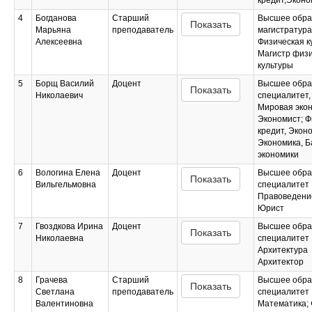
кредит,Эконо
4
Богданова
Старший
Высшее обра
Показать
Марьяна
преподаватель
магистратура
Алексеевна
Физическая к
Магистр физ
культуры
5
Борщ Василий
Доцент
Высшее обра
Показать
Николаевич
специалитет,
Мировая экон
Экономист; Ф
кредит, Экон
Экономика, Б
экономики
6
Вологина Елена
Доцент
Высшее обра
Показать
Вильгельмовна
специалитет
Правоведени
Юрист
7
Гвоздкова Ирина
Доцент
Высшее обра
Показать
Николаевна
специалитет
Архитектура
Архитектор
8
Грачева
Старший
Высшее обра
Показать
Светлана
преподаватель
специалитет
Валентиновна
Математика;