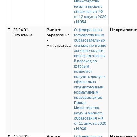
Министерства
науки и высшего
образования РФ
от 12 августа 2020
г N 954
7
38.04.01 -
Высшее
О федеральных
Не применяет
Экономика
образование
государственных
-
образовательных
магистратура
стандартах в виде
активных ссылок,
непосредственны
й переход по
которым
позволяет
получить доступ к
официально
опубликованным
нормативным
правовым актам
Приказ
Министерства
науки и высшего
образования РФ
от 11 августа 2020
г N 939
8
40.04.01 -
Высшее
О федеральных
Не применяет