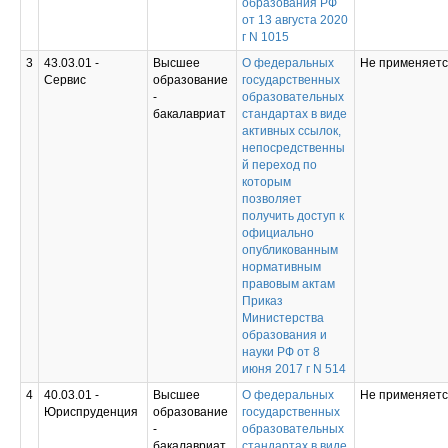
образования РФ
от 13 августа 2020
г N 1015
3
43.03.01 -
Высшее
О федеральных
Не применяет
Сервис
образование
государственных
-
образовательных
бакалавриат
стандартах в виде
активных ссылок,
непосредственны
й переход по
которым
позволяет
получить доступ к
официально
опубликованным
нормативным
правовым актам
Приказ
Министерства
образования и
науки РФ от 8
июня 2017 г N 514
4
40.03.01 -
Высшее
О федеральных
Не применяет
Юриспруденция
образование
государственных
-
образовательных
бакалавриат
стандартах в виде