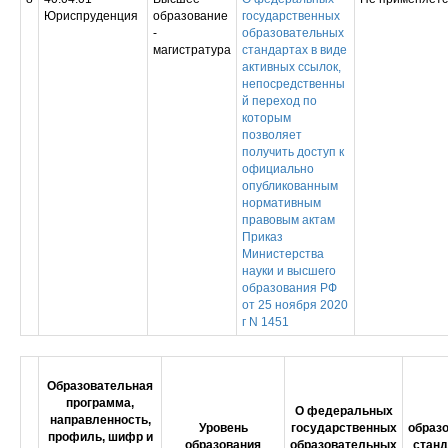
Юриспруденция
образование
государственных
-
образовательных
магистратура
стандартах в виде
активных ссылок,
непосредственны
й переход по
которым
позволяет
получить доступ к
официально
опубликованным
нормативным
правовым актам
Приказ
Министерства
науки и высшего
образования РФ
от 25 ноября 2020
г N 1451
Образовательная
программа,
О федеральных
направленность,
Уровень
государственных
образ
профиль, шифр и
образования
образовательных
станд