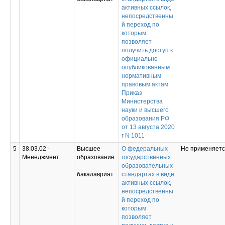
активных ссылок,
непосредственны
й переход по
которым
позволяет
получить доступ к
официально
опубликованным
нормативным
правовым актам
Приказ
Министерства
науки и высшего
образования РФ
от 13 августа 2020
г N 1011
5
38.03.02 -
Высшее
О федеральных
Не применяет
Менеджмент
образование
государственных
-
образовательных
бакалавриат
стандартах в виде
активных ссылок,
непосредственны
й переход по
которым
позволяет