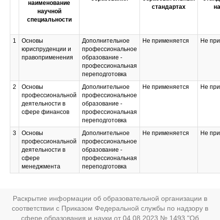
наименование
стандартах
на
научной
специальности
1
Основы
Дополнительное
Не применяется
Не пр
юриспруденции и
профессиональное
правоприменения
образование -
профессиональная
переподготовка
2
Основы
Дополнительное
Не применяется
Не пр
профессиональной
профессиональное
деятельности в
образование -
сфере финансов
профессиональная
переподготовка
3
Основы
Дополнительное
Не применяется
Не пр
профессиональной
профессиональное
деятельности в
образование -
сфере
профессиональная
менеджмента
переподготовка
Раскрытие информации об образовательной организации в
соответствии с Приказом Федеральной службы по надзору в
сфере образования и науки от 04.08.2023 № 1493 "Об