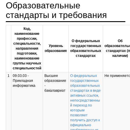
Образовательные
стандарты и требования
Код,
наименование
профессии,
О федеральных
Об
специальности,
Уровень
государственных
образователь
направления
образования
образовательных
стандартах (
подготовки,
стандартах
наличии)
наименование
группы научных
специальностей
1
09.03.03 -
Высшее
О федеральных
Не применяет
Прикладная
образование
государственных
информатика
-
образовательных
бакалавриат
стандартах в виде
активных ссылок,
непосредственны
й переход по
которым
позволяет
получить доступ к
официально