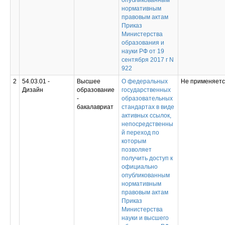
опубликованным
нормативным
правовым актам
Приказ
Министерства
образования и
науки РФ от 19
сентября 2017 г N
922
2
54.03.01 -
Высшее
О федеральных
Не применяет
Дизайн
образование
государственных
-
образовательных
бакалавриат
стандартах в виде
активных ссылок,
непосредственны
й переход по
которым
позволяет
получить доступ к
официально
опубликованным
нормативным
правовым актам
Приказ
Министерства
науки и высшего