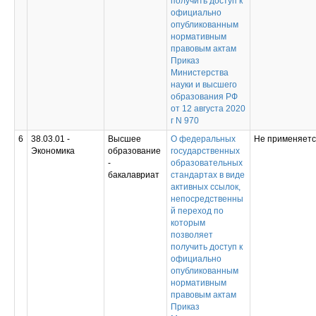
получить доступ к
официально
опубликованным
нормативным
правовым актам
Приказ
Министерства
науки и высшего
образования РФ
от 12 августа 2020
г N 970
6
38.03.01 -
Высшее
О федеральных
Не применяет
Экономика
образование
государственных
-
образовательных
бакалавриат
стандартах в виде
активных ссылок,
непосредственны
й переход по
которым
позволяет
получить доступ к
официально
опубликованным
нормативным
правовым актам
Приказ