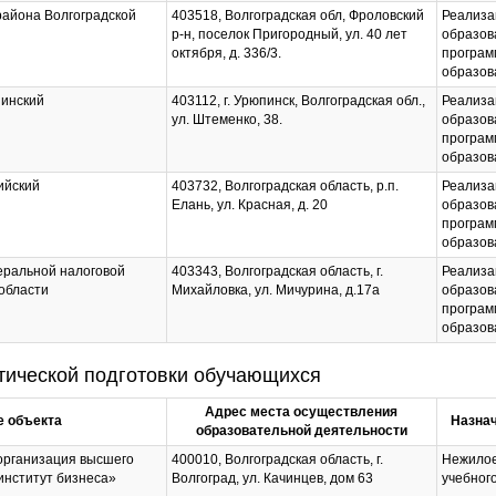
района Волгоградской
403518, Волгоградская обл, Фроловский
Реализа
р-н, поселок Пригородный, ул. 40 лет
образов
октября, д. 336/3.
програм
образов
пинский
403112, г. Урюпинск, Волгоградская обл.,
Реализа
ул. Штеменко, 38.
образов
програм
образов
ийский
403732, Волгоградская область, р.п.
Реализа
Елань, ул. Красная, д. 20
образов
програм
образов
ральной налоговой
403343, Волгоградская область, г.
Реализа
области
Михайловка, ул. Мичурина, д.17а
образов
програм
образов
тической подготовки обучающихся
Адрес места осуществления
 объекта
Назнач
образовательной деятельности
организация высшего
400010, Волгоградская область, г.
Нежилое
институт бизнеса»
Волгоград, ул. Качинцев, дом 63
учебног