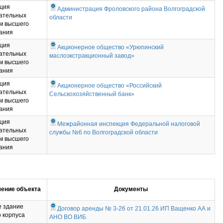
ция
Администрация Фроловского района Волгоградской
ательных
области
м высшего
ания
ция
Акционерное общество «Урюпинский
ательных
маслоэкстракционный завод»
м высшего
ания
ция
Акционерное общество «Российский
ательных
Сельскохозяйственный банк»
м высшего
ания
ция
Межрайонная инспекция Федеральной налоговой
ательных
службы №6 по Волгоградской области
м высшего
ания
ение объекта
Документы
 здание
Договор аренды № 3-26 от 21.01.26 ИП Ващенко АА и
о корпуса
АНО ВО ВИБ