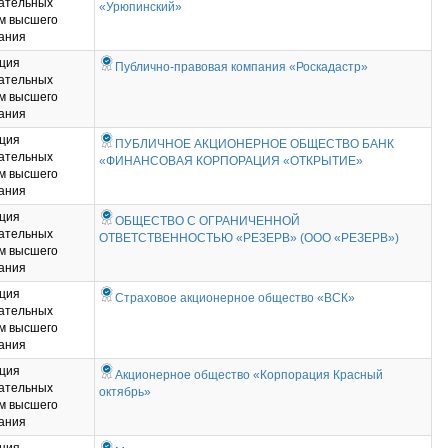
ательных
«Урюпинский»
м высшего
ания
ция
Публично-правовая компания «Роскадастр»
ательных
м высшего
ания
ция
ПУБЛИЧНОЕ АКЦИОНЕРНОЕ ОБЩЕСТВО БАНК
ательных
«ФИНАНСОВАЯ КОРПОРАЦИЯ «ОТКРЫТИЕ»
м высшего
ания
ция
ОБЩЕСТВО С ОГРАНИЧЕННОЙ
ательных
ОТВЕТСТВЕННОСТЬЮ «РЕЗЕРВ» (ООО «РЕЗЕРВ»)
м высшего
ания
ция
Страховое акционерное общество «ВСК»
ательных
м высшего
ания
ция
Акционерное общество «Корпорация Красный
ательных
октябрь»
м высшего
ания