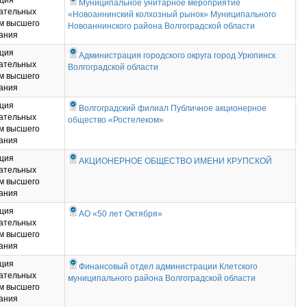
ция
Муниципальное унитарное мероприятие
ательных
«Новоаннинский колхозный рынок» Муниципального
м высшего
Новоаннинского района Волгоградской области
ания
ция
Администрация городского округа город Урюпинск
ательных
Волгоградской области
м высшего
ания
ция
Волгоградский филиал Публичное акционерное
ательных
общество «Ростелеком»
м высшего
ания
ция
АКЦИОНЕРНОЕ ОБЩЕСТВО ИМЕНИ КРУПСКОЙ
ательных
м высшего
ания
ция
АО «50 лет Октября»
ательных
м высшего
ания
ция
Финансовый отдел администрации Клетского
ательных
муниципального района Волгоградской области
м высшего
ания