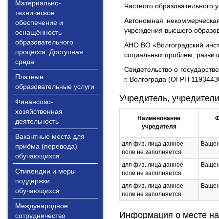
Материально-
Частного образовательного 
техническое
Автономная некоммерческая
обеспечение и
учреждения высшего образов
оснащённость
образовательного
АНО ВО «Волгоградский инст
процесса. Доступная
социальных проблем, развит
среда
Свидетельство о государств
Платные
г. Волгограда (ОГРН 119344
образовательные услуги
Учредитель, учредители
Финансово-
хозяйственная
Наименование
Ф
деятельность
учредителя
Вакантные места для
для физ. лица данное
Ващен
приёма (перевода)
поле не заполняется
обучающихся
для физ. лица данное
Ващен
Стипендии и меры
поле не заполняется
поддержки
для физ. лица данное
Ващен
обучающихся
поле не заполняется
Международное
Информация о месте на
сотрудничество