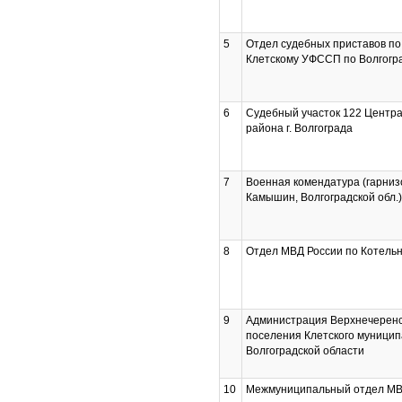
5
Отдел судебных приставов п
Клетскому УФССП по Волгогр
6
Судебный участок 122 Центра
района г. Волгограда
7
Военная комендатура (гарнизо
Камышин, Волгоградской обл.
8
Отдел МВД России по Котельн
9
Администрация Верхнечеренск
поселения Клетского муницип
Волгоградской области
10
Межмуниципальный отдел МВ