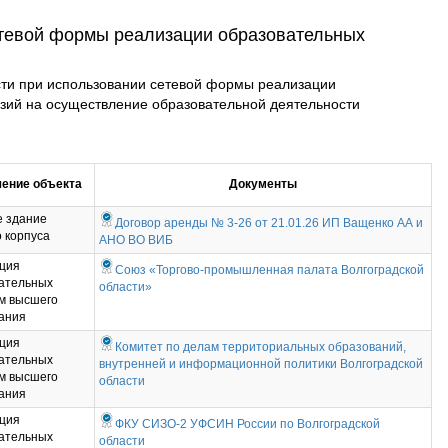
етевой формы реализации образовательных
сти при использовании сетевой формы реализации
нзий на осуществление образовательной деятельности
ение объекта
Документы
 здание
Договор аренды № 3-26 от 21.01.26 ИП Ващенко АА и
о корпуса
АНО ВО ВИБ
ция
Союз «Торгово-промышленная палата Волгоградской
ательных
области»
м высшего
ания
ция
Комитет по делам территориальных образований,
ательных
внутренней и информационной политики Волгоградской
м высшего
области
ания
ция
ФКУ СИЗО-2 УФСИН России по Волгоградской
ательных
области