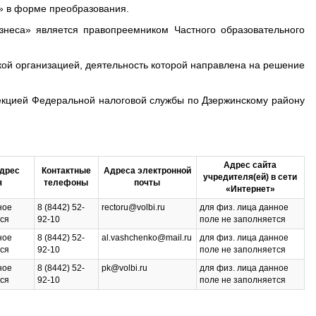
а» в форме преобразования.
знеса» является правопреемником Частного образовательного
ой организацией, деятельность которой направлена на решение
пекцией Федеральной налоговой службы по Дзержинскому району
Адрес сайта
дрес
Контактные
Адреса электронной
учредителя(ей) в сети
я
телефоны
почты
«Интернет»
ное
8 (8442) 52-
rectoru@volbi.ru
для физ. лица данное
тся
92-10
поле не заполняется
ное
8 (8442) 52-
al.vashchenko@mail.ru
для физ. лица данное
тся
92-10
поле не заполняется
ное
8 (8442) 52-
pk@volbi.ru
для физ. лица данное
тся
92-10
поле не заполняется