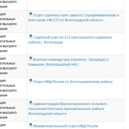
м высшего
ания
ция
Отдел судебных приставов по Серафимовичскому и
ательных
Клетскому УФССП по Волгоградской области
м высшего
ания
ция
Судебный участок 122 Центрального судебного
ательных
района г. Волгограда
м высшего
ания
ция
Военная комендатура (гарнизон, 2рязряда) (г.
ательных
Камышин, Волгоградской обл.)
м высшего
ания
ция
Отдел МВД России по Котельниковскому району
ательных
м высшего
ания
ция
Администрация Верхнечеренского сельского
ательных
поселения Клетского муниципального района
м высшего
Волгоградской области
ания
ция
Межмуниципальный отдел МВД России