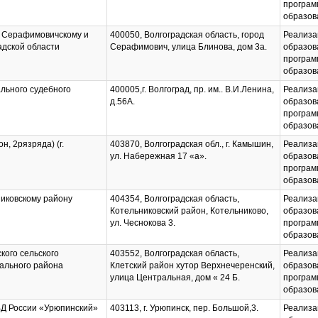
програм
образов
о Серафимовичскому и
400050, Волгоградская область, город
Реализа
адской области
Серафимович, улица Блинова, дом 3а.
образов
програм
образов
льного судебного
400005,г. Волгоград, пр. им.. В.И.Ленина,
Реализа
д.56А.
образов
програм
образов
н, 2рязряда) (г.
403870, Волгоградская обл., г. Камышин,
Реализа
)
ул. Набережная 17 «а».
образов
програм
образов
иковскому району
404354, Волгоградская область,
Реализа
Котельниковский район, Котельниково,
образов
ул. Чеснокова 3.
програм
образов
ого сельского
403552, Волгоградская область,
Реализа
ального района
Клетский район хутор Верхнечеренский,
образов
улица Центральная, дом « 24 Б.
програм
образов
Д России «Урюпинский»
403113, г. Урюпинск, пер. Большой,3.
Реализа