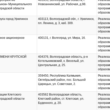
ероприятие
403953, Волгоградская область, г.
Реализа
ынок» Муниципального
Новоаннинский, ул. Рабочая, д.98.
образов
градской области
програм
образов
руга город Урюпинск
403113, Волгоградской обл., г. Урюпинск,
Реализа
пл. Ленина, д. 3, каб. 309.
образов
програм
образов
чное акционерное
400131, г. Волгоград, ул. Мира, 16.
Реализа
образов
програм
образов
ИМЕНИ КРУПСКОЙ
404376, Волгоградская область, р-н
Реализа
Котельниковский, х. Веселый, ул.
образов
Центральная, д. 25.
програм
образов
359450, Республика Калмыкия,
Реализа
Октябрьский район, пос. Большой
образов
Царицын, ул. Советская, 2.
програм
образов
ации Клетского
403562 Волгоградская область,
Реализа
градской области
Клетский район, ст. Клетская, ул.
образов
Буденного, д. 20.
програм
образов